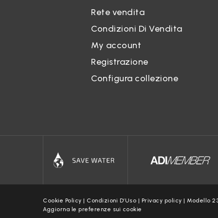
Geoloc
Rete vendita
Il Sito
Condizioni Di Vendita
Curric
My account
Tramite
trattat
Registrazione
Prenot
Configura collezione
Sul Sit
Trattam
modo, L
epigraf
Fotogr
Il Tito
ritraen
Web sc
L’uso d
Cookie Policy
|
Condizioni D’Uso
|
Privacy policy
|
Modello 2
monitor
Aggiorna le preferenze sui cookie
web scr