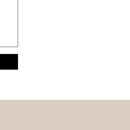
6/679
lla
alle
am
el
com/