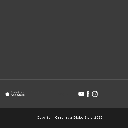
erranno
re del
i
n
Seguici su:
piare o
Copyright Ceramica Globo S.p.a. 2025
e di