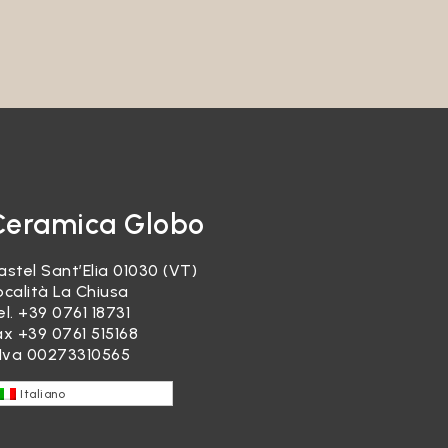
ranno
 per
are del
il
’utente.
sta alle
Ceramica Globo
elativo
astel Sant’Elia 01030 (VT)
ocalità La Chiusa
el.
+39 0761 18731
ax +39 0761 515168
rtanto,
.Iva 00273310565
 terzi
Italiano