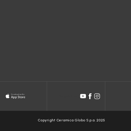
erranno
re del
i
n
Seguici su:
piare o
Copyright Ceramica Globo S.p.a. 2025
e di