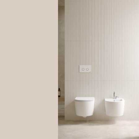
Il Tito
Lei può
Tratta
INFORM
Il pres
personal
Di segu
partico
e le co
Suoi di
trattam
Registr
Le info
consent
offerti
La base
eseguir
Il conf
comport
Acquist