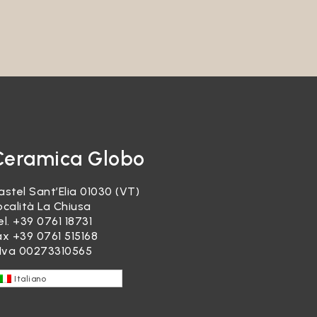
ranno
 per
are del
il
’utente.
sta alle
Ceramica Globo
elativo
astel Sant’Elia 01030 (VT)
ocalità La Chiusa
el.
+39 0761 18731
ax +39 0761 515168
rtanto,
.Iva 00273310565
 terzi
Italiano