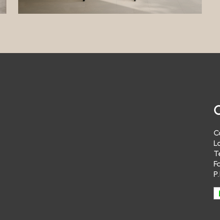
o non è possibile effettuare acquisti. Pertanto, i Suoi dati personali non sa
i per questa finalità.Il Titolare del Trattamento non tratta i dati dell’utente
 email di “reminder” di acquisto di prodotti e/o servizi del Titolare stesso.
ere alle Sue richieste
dati verranno trattati per rispondere alle Sue richieste di informazioni. Il
mento è facoltativo, ma il Suo rifiuto comporterà l’impossibilità per il Titol
ento di rispondere alle Sue domande. La base giuridica del trattamento è 
mo interesse del Titolare del Trattamento a dare seguito alle richieste dell
legittimo interesse è equivalente all’interesse dell’utente a ricevere rispo
azioni inviate al Titolare del Trattamento.
ing generico
lare del Trattamento non Le invierà materiale pubblicitario e/o newsletter r
C
tti propri o di terzi.
L
azione
T
F
lare del Trattamento non effettua “profilazione” con i Suoi dati personali. Pe
P
invierà materiale pubblicitario e/o newsletter relativi a prodotti propri o di
specifico interesse.
ne dei dati
lare del Trattamento non cede a terzi i Suoi dati personali.