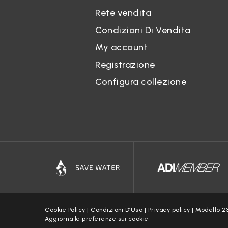
Geoloc
Rete vendita
Il Sito
Condizioni Di Vendita
Curric
My account
Tramite
trattat
Registrazione
Prenot
Configura collezione
Sul Sit
Trattam
modo, L
epigraf
Fotogr
Il Tito
ritraen
Web sc
L’uso d
Cookie Policy
|
Condizioni D’Uso
|
Privacy policy
|
Modello 2
monitor
Aggiorna le preferenze sui cookie
web scr