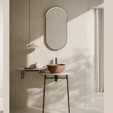
lare del Trattamento non ha nominato un DPO (Data Protection Officer). Pert
 inviare qualsiasi richiesta di informazioni direttamente al Titolare del
mento.
AZIONI GENERALI
ente documento descrive come il Titolare del Trattamento tratta i Suoi dat
i conferiti sul Sito.
ito vengono descritti i principali trattamenti dei Suoi dati personali. Viene
lare spiegata la base giuridica del trattamento, se il conferimento è obbl
nseguenze del mancato conferimento di dati personali. Per descrivere al m
ritti, qualora necessario, abbiamo specificato se e quando un determinato
ento di dati personali non viene effettuato.
azione sul Sito
rmazioni e i dati richiesti in caso di registrazione verranno utilizzati per
irLe sia di accedere all’area riservata del Sito, sia di usufruire dei servizi 
 dal Titolare del Trattamento agli utenti registrati.
 giuridica del trattamento è la necessità del Titolare del Trattamento di
e misure precontrattuali adottate su richiesta dell’interessato.
erimento dei dati è facoltativo. Tuttavia, il Suo eventuale rifiuto di conferire
erà l’impossibilità di registrarsi sul Sito.
i sul Sito