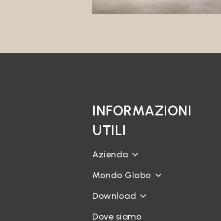
Sul Sit
trattat
inviare
Rispond
I Suoi 
conferi
Trattam
legitti
Questo 
comunic
INFORMAZIONI
Market
UTILI
Il Tito
a prodo
Profil
Azienda
Il Tito
Mondo Globo
non Le 
di Suo 
Download
Cessio
Il Tito
Dove siamo