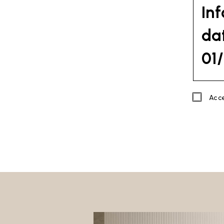
In
dat
01
PREME
Acc
La pres
del Par
Privacy
Linee G
emesse 
Titola
Sant’El
Sito al
(
Sito
).