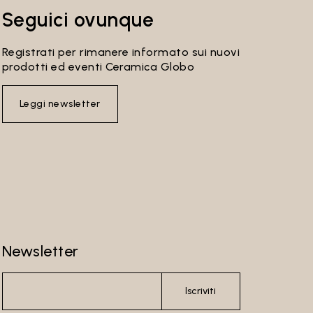
anto,
Seguici ovunque
Registrati per rimanere informato sui nuovi
prodotti ed eventi Ceramica Globo
i
Leggi newsletter
 in
igatorio
eglio i
on line
Newsletter
 i dati
Iscriviti