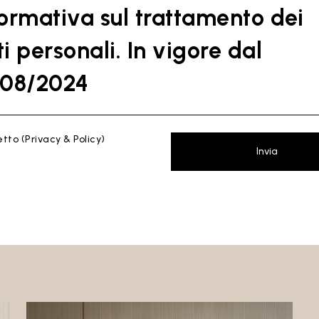
formativa sul trattamento dei
i personali. In vigore dal
/08/2024
SSA
etto
(Privacy & Policy)
Invia
ente informativa tiene conto di quanto indicato dal Regolamento (UE) 201
lamento europeo e del Consiglio del 27 aprile 2016 (GDPR) e dal Codice de
 (D. Lgs 30 giugno 2003 n. 196). Il documento è stato redatto anche in base 
uida del Garante Privacy (soprattutto le Linee Guida di contrasto allo sp
dl Garante Privacy il 4 luglio 2013).
re del Trattamento
: Ceramica Globo S.p.a. Località La Chiusa, 01030 Cast
ia – Viterbo (VT)
 quale si riferisce la presente privacy policy: https://www.ceramicaglobo.