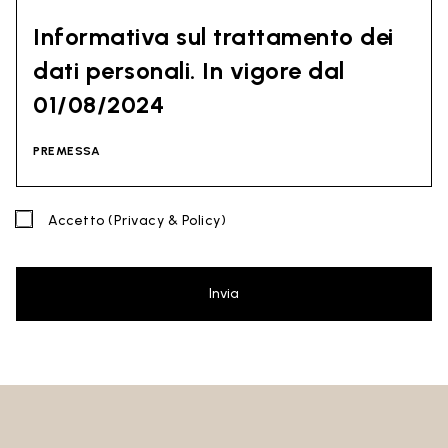
Informativa sul trattamento dei
dati personali. In vigore dal
01/08/2024
PREMESSA
La presente informativa tiene conto di quanto indicato dal
Accetto
(Privacy & Policy)
Regolamento (UE) 2016/679 del Parlamento europeo e del
Consiglio del 27 aprile 2016 (GDPR) e dal Codice della Privacy
(D. Lgs 30 giugno 2003 n. 196). Il documento è stato redatto
anche in base alle Linee Guida del Garante Privacy
Invia
(soprattutto le Linee Guida di contrasto allo spam emesse dl
Garante Privacy il 4 luglio 2013).
Titolare del Trattamento
: Ceramica Globo S.p.a. Località La
Chiusa, 01030 Castel Sant’Elia – Viterbo (VT)
Sito al quale si riferisce la presente privacy policy:
https://www.ceramicaglobo.com/ (
Sito
).