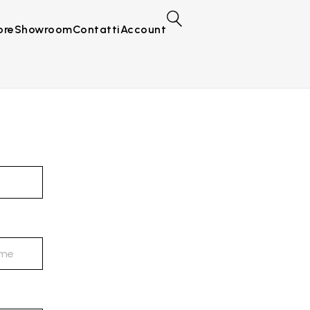
ore
Showroom
Contatti
Account