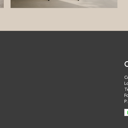
o non è possibile effettuare acquisti. Pertanto, i Suoi dati personali non sa
i per questa finalità.Il Titolare del Trattamento non tratta i dati dell’utente
 email di “reminder” di acquisto di prodotti e/o servizi del Titolare stesso.
ere alle Sue richieste
dati verranno trattati per rispondere alle Sue richieste di informazioni. Il
mento è facoltativo, ma il Suo rifiuto comporterà l’impossibilità per il Titol
ento di rispondere alle Sue domande. La base giuridica del trattamento è 
mo interesse del Titolare del Trattamento a dare seguito alle richieste dell
legittimo interesse è equivalente all’interesse dell’utente a ricevere rispo
azioni inviate al Titolare del Trattamento.
ing generico
lare del Trattamento non Le invierà materiale pubblicitario e/o newsletter r
C
tti propri o di terzi.
L
azione
T
F
lare del Trattamento non effettua “profilazione” con i Suoi dati personali. Pe
P
invierà materiale pubblicitario e/o newsletter relativi a prodotti propri o di
specifico interesse.
ne dei dati
lare del Trattamento non cede a terzi i Suoi dati personali.