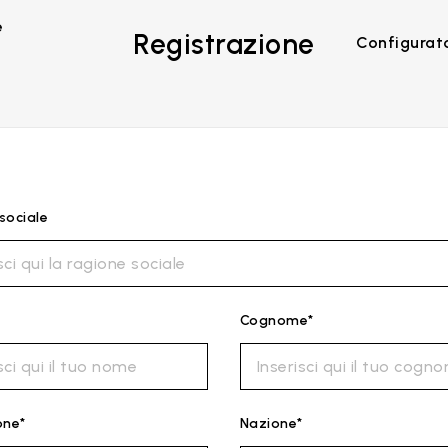
e
Registrazione
Configurat
sociale
Cognome*
one*
Nazione*