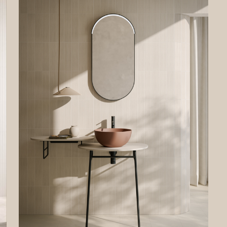
lare del Trattamento non ha nominato un DPO (Data Protection Officer). Pert
 inviare qualsiasi richiesta di informazioni direttamente al Titolare del
mento.
AZIONI GENERALI
ente documento descrive come il Titolare del Trattamento tratta i Suoi dat
i conferiti sul Sito.
ito vengono descritti i principali trattamenti dei Suoi dati personali. Viene
lare spiegata la base giuridica del trattamento, se il conferimento è obbl
nseguenze del mancato conferimento di dati personali. Per descrivere al m
ritti, qualora necessario, abbiamo specificato se e quando un determinato
ento di dati personali non viene effettuato.
azione sul Sito
rmazioni e i dati richiesti in caso di registrazione verranno utilizzati per
irLe sia di accedere all’area riservata del Sito, sia di usufruire dei servizi 
 dal Titolare del Trattamento agli utenti registrati.
 giuridica del trattamento è la necessità del Titolare del Trattamento di
e misure precontrattuali adottate su richiesta dell’interessato.
erimento dei dati è facoltativo. Tuttavia, il Suo eventuale rifiuto di conferire
erà l’impossibilità di registrarsi sul Sito.
i sul Sito