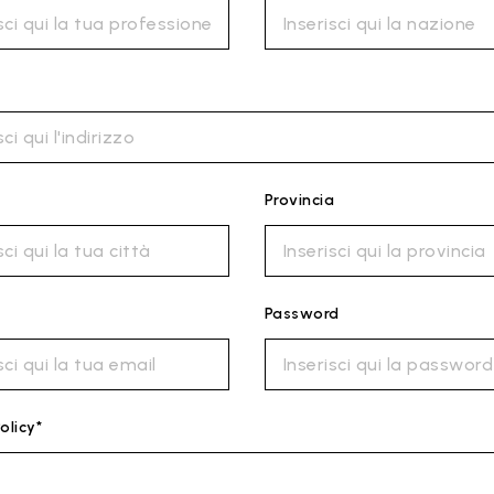
Provincia
Password
olicy*