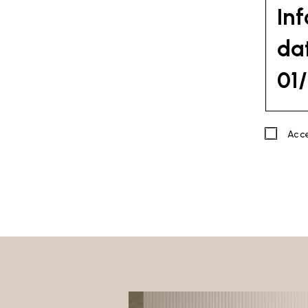
In
dat
01
PREME
Acc
La pres
del Par
Privacy
Linee G
emesse 
Titola
Sant’El
Sito al
(
Sito
).