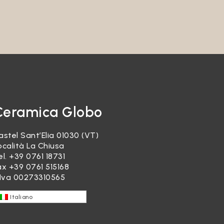
ranno
 per
are del
il
’utente.
sta alle
Ceramica Globo
elativo
astel Sant’Elia 01030 (VT)
ocalità La Chiusa
el.
+39 0761 18731
ax +39 0761 515168
rtanto,
.Iva 00273310565
 terzi
Italiano