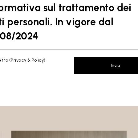
formativa sul trattamento dei
i personali. In vigore dal
/08/2024
SSA
etto
(Privacy & Policy)
Invia
ente informativa tiene conto di quanto indicato dal Regolamento (UE) 201
lamento europeo e del Consiglio del 27 aprile 2016 (GDPR) e dal Codice de
 (D. Lgs 30 giugno 2003 n. 196). Il documento è stato redatto anche in base 
uida del Garante Privacy (soprattutto le Linee Guida di contrasto allo sp
dl Garante Privacy il 4 luglio 2013).
re del Trattamento
: Ceramica Globo S.p.a. Località La Chiusa, 01030 Cast
ia – Viterbo (VT)
 quale si riferisce la presente privacy policy: https://www.ceramicaglobo.