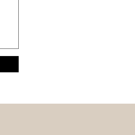
6/679
lla
alle
am
el
com/