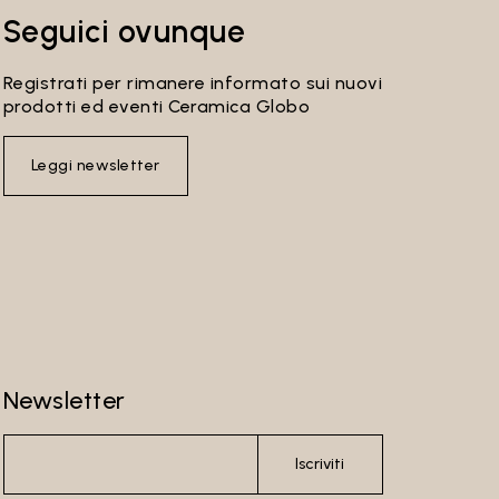
anto,
Seguici ovunque
Registrati per rimanere informato sui nuovi
prodotti ed eventi Ceramica Globo
i
Leggi newsletter
 in
igatorio
eglio i
on line
Newsletter
 i dati
Iscriviti