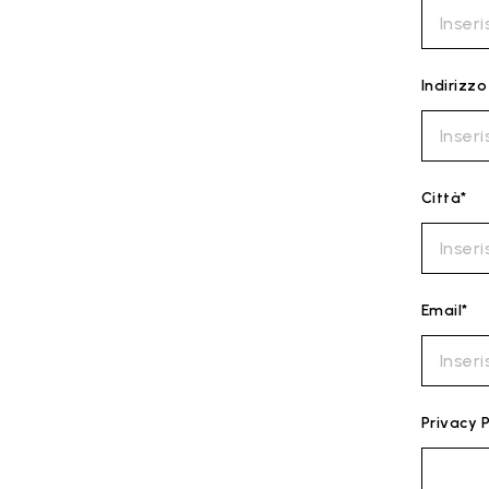
Indirizzo
Città*
Email*
Privacy P