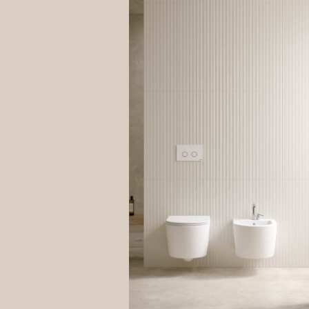
Il Tito
Lei può
Tratta
INFORM
Il pres
personal
Di segu
partico
e le co
Suoi di
trattam
Registr
Le info
consent
offerti
La base
eseguir
Il conf
comport
Acquist