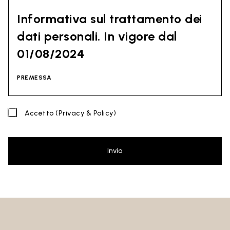
Informativa sul trattamento dei
dati personali. In vigore dal
01/08/2024
PREMESSA
La presente informativa tiene conto di quanto indicato dal
Accetto
(Privacy & Policy)
Regolamento (UE) 2016/679 del Parlamento europeo e del
Consiglio del 27 aprile 2016 (GDPR) e dal Codice della Privacy
(D. Lgs 30 giugno 2003 n. 196). Il documento è stato redatto
anche in base alle Linee Guida del Garante Privacy
Invia
(soprattutto le Linee Guida di contrasto allo spam emesse dl
Garante Privacy il 4 luglio 2013).
Titolare del Trattamento
: Ceramica Globo S.p.a. Località La
Chiusa, 01030 Castel Sant’Elia – Viterbo (VT)
Sito al quale si riferisce la presente privacy policy:
https://www.ceramicaglobo.com/ (
Sito
).