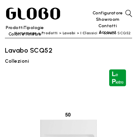
Configuratore
Showroom
Contatti
Prodotti
Tipologie
Account
Home page
Prodotti
Lavabi
I Classici
Lavabo SCQ52
Colori e Finiture
Lavabo SCQ52
Collezioni