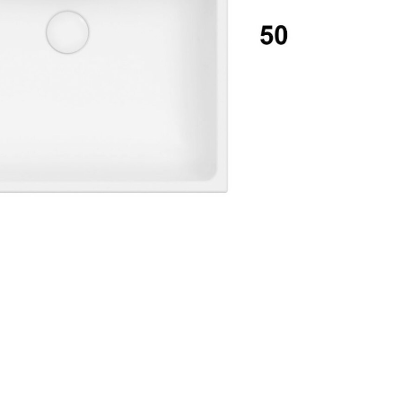
Accedi
ecupera password