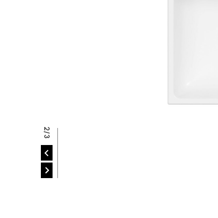
R
2/3