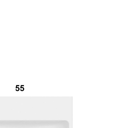
mail*
assword