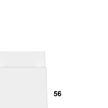
mail*
assword
Accedi