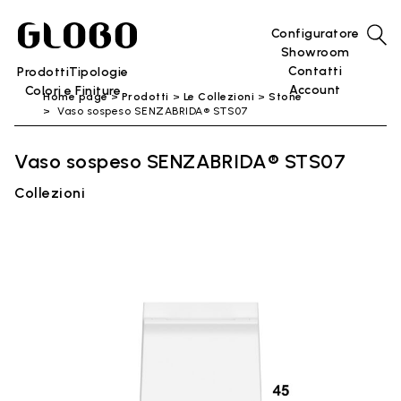
Configuratore
Showroom
Contatti
Prodotti
Tipologie
Account
Colori e Finiture
Home page
Prodotti
Le Collezioni
Stone
Vaso sospeso SENZABRIDA® STS07
Vaso sospeso SENZABRIDA® STS07
Collezioni