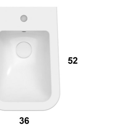
mail*
assword
Accedi
ecupera password