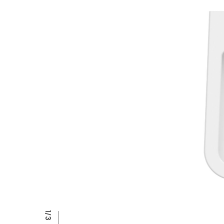
E
P
R
2/3