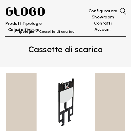
Configuratore
Showroom
Contatti
Prodotti
Tipologie
Account
Colori e Finiture
Tipologie
Cassette di scarico
Cassette di scarico