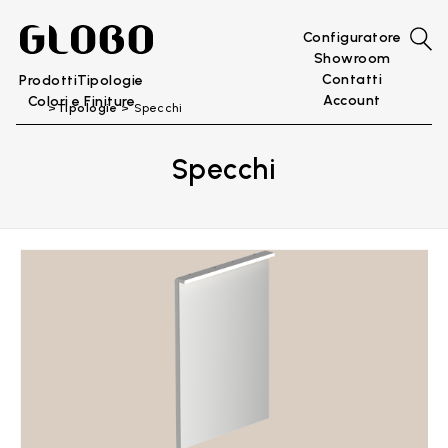
Configuratore
Showroom
Contatti
Prodotti
Tipologie
Account
Colori e Finiture
Tipologie
Specchi
Specchi