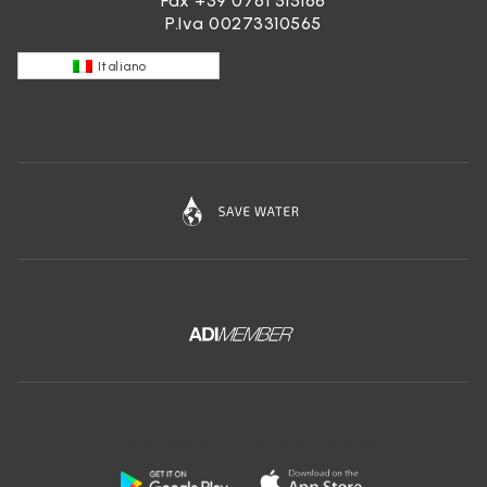
Fax +39 0761 515168
P.Iva 00273310565
Italiano
Scarica l'app gratuita di Ceramica Globo: