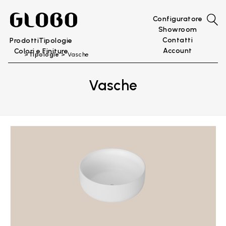
Configuratore
Showroom
Contatti
Prodotti
Tipologie
Account
Colori e Finiture
Tipologie
Vasche
Vasche