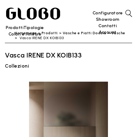
Configuratore
Showroom
Contatti
Prodotti
Tipologie
Account
Home page
Prodotti
Vasche e Piatti Doccia
Vasche
Colori e Finiture
Vasca IRENE DX KOIB133
Vasca IRENE DX KOIB133
Collezioni