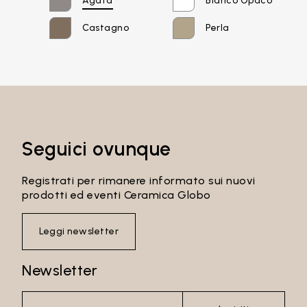
Agata
Bianco Opaco
Password
Castagno
Perla
Accedi
Seguici ovunque
Recupera password
Registrati per rimanere informato sui nuovi
prodotti ed eventi Ceramica Globo
Leggi newsletter
Newsletter