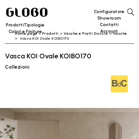
Configuratore
Showroom
Contatti
Prodotti
Tipologie
Account
Colori e Finiture
Home page
Prodotti
Vasche e Piatti Doccia
Vasche
Vasca KOI Ovale KOIBO170
Vasca KOI Ovale KOIBO170
Collezioni