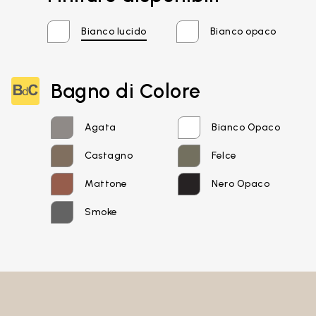
Bianco lucido
Bianco opaco
Email*
Bagno di Colore
Password
Agata
Bianco Opaco
Castagno
Felce
Mattone
Nero Opaco
Accedi
Smoke
Recupera password