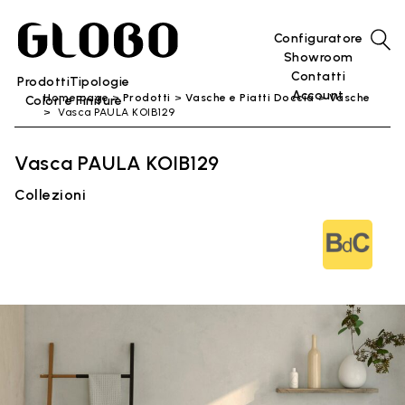
Configuratore
Showroom
Contatti
Prodotti
Tipologie
Account
Home page
Prodotti
Vasche e Piatti Doccia
Vasche
Colori e Finiture
Vasca PAULA KOIB129
Vasca PAULA KOIB129
Collezioni