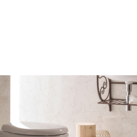
mail*
assword