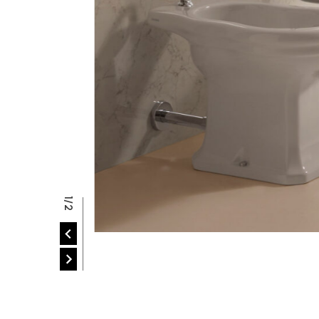
R
2/2