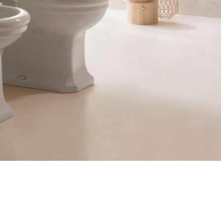
Accedi
ecupera password