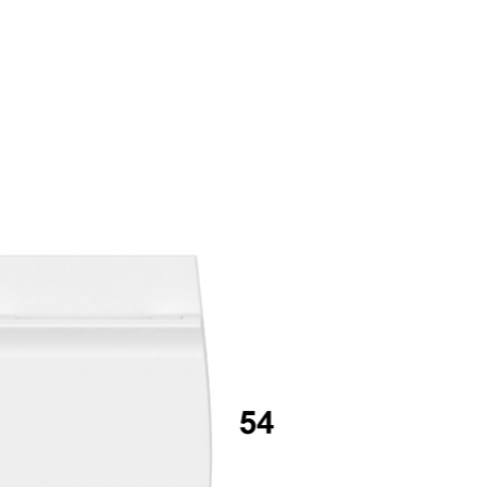
mail*
assword
Accedi