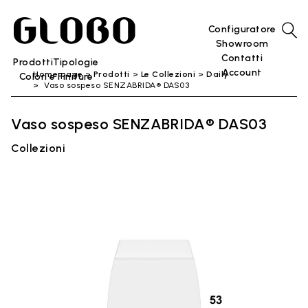
Configuratore
Showroom
Contatti
Prodotti
Tipologie
Account
Home page
Prodotti
Le Collezioni
Daily
Colori e Finiture
Vaso sospeso SENZABRIDA® DAS03
Vaso sospeso SENZABRIDA® DAS03
Collezioni