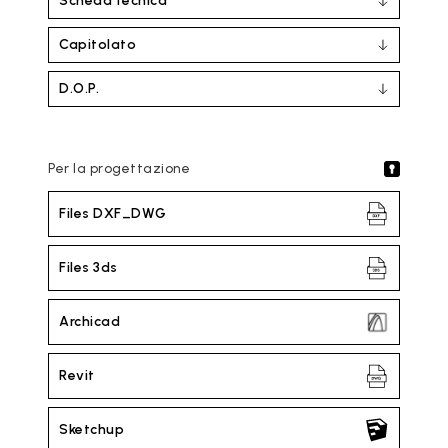
Scheda tecnica
Capitolato
D.O.P.
Per la progettazione
Files DXF_DWG
Files 3ds
Archicad
Revit
Sketchup