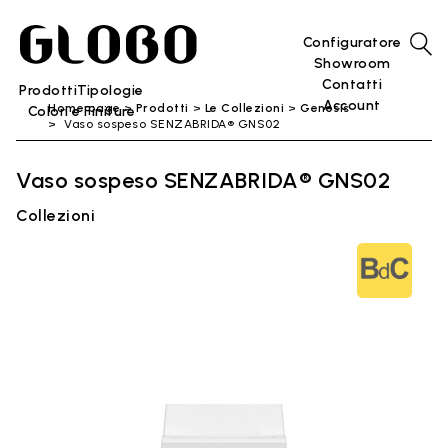
Configuratore
Showroom
Contatti
Prodotti
Tipologie
Account
Home page
Prodotti
Le Collezioni
Genesis
Colori e Finiture
Vaso sospeso SENZABRIDA® GNS02
Vaso sospeso SENZABRIDA® GNS02
Collezioni