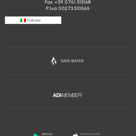
Fax +39 0761 515168
P.Iva 00273310565
Italiano
Scarica l'app gratuita di Ceramica Globo: