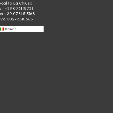
ocalità La Chiusa
el.
+39 0761 18731
ax +39 0761 515168
.Iva 00273310565
Italiano