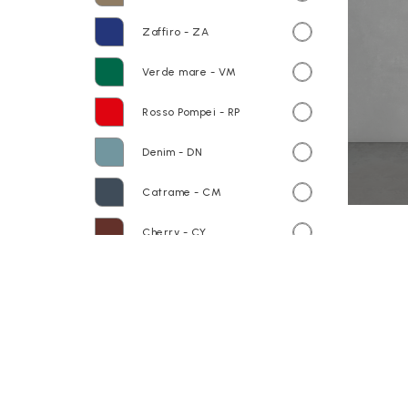
Zaffiro - ZA
Verde mare - VM
Rosso Pompei - RP
Denim - DN
Catrame - CM
Cherry - CY
Lavanda - LV
Sand - SN
Piano in ceramica GS7001 Riflessi
di Luce - rubinetteria a parete