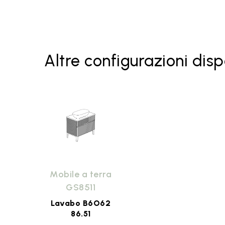
Piano in ceramica GS7002 Riflessi
di Luce - rubinetteria su piano
Piano in ceramica GS7001 Bianco
lucido - rubinetteria a parete
Altre configurazioni disp
Piano in ceramica GS7002 Bianco
lucido - rubinetteria su piano
Lavabo B6O62 Riflessi di Luce
Lavabo B6O62 Bianco lucido
Lavabo B6O62 Bagno di Colore
Mobile a terra
GS8511
Lavabo B6O62 Le Pietre
Lavabo B6O62
86.51
Specchiera Gisele GS7013