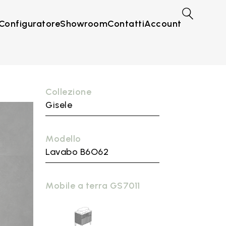
Configuratore
Showroom
Contatti
Account
Collezione
Gisele
Modello
Lavabo B6O62
Mobile a terra GS7011