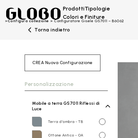
Prodotti
Tipologie
Colori e Finiture
Configura collezione
Configuratore Gisele GS7011 – B6O62
Torna indietro
CREA Nuova Configurazione
Personalizzazione
Mobile a terra GS7011 Riflessi di
Luce
Terra d'ombra - TB
Ottone Antico - OA