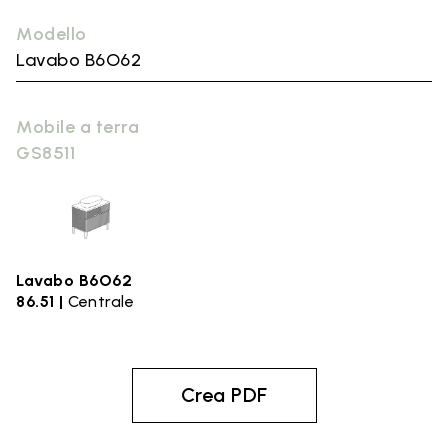
Modello
Lavabo B6O62
Mobile a terra
GS8511
Lavabo B6O62
86.51 |
Centrale
Crea PDF