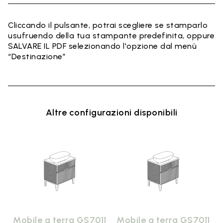
Cliccando il pulsante, potrai scegliere se stamparlo
usufruendo della tua stampante predefinita, oppure
SALVARE IL PDF selezionando l'opzione dal menù
“Destinazione”
Altre configurazioni disponibili
1
Mobile a terra GS7011
Mobile a terra GS7011