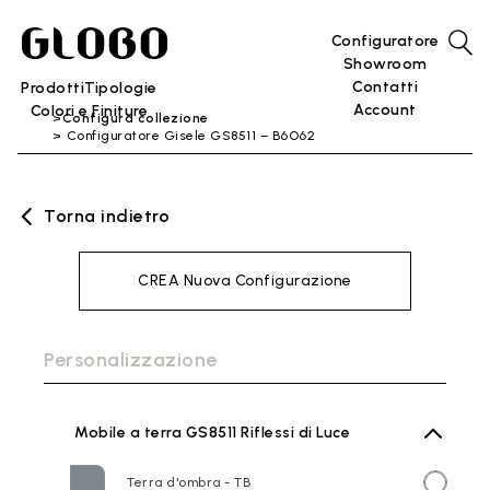
Configuratore
Showroom
Contatti
Prodotti
Tipologie
Account
Colori e Finiture
Configura collezione
Configuratore Gisele GS8511 – B6O62
Torna indietro
CREA Nuova Configurazione
Personalizzazione
Mobile a terra GS8511 Riflessi di Luce
Terra d'ombra - TB