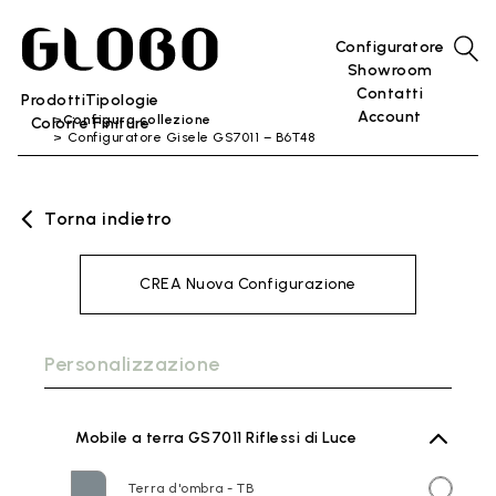
Configuratore
Showroom
Contatti
Prodotti
Tipologie
Account
Configura collezione
Colori e Finiture
Configuratore Gisele GS7011 – B6T48
Torna indietro
CREA Nuova Configurazione
Personalizzazione
Mobile a terra GS7011 Riflessi di Luce
Terra d'ombra - TB