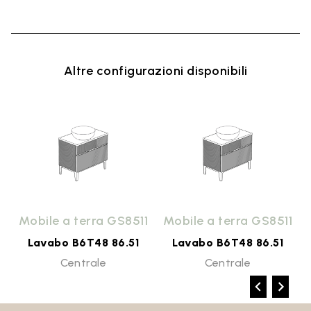
Altre configurazioni disponibili
1
Mobile a terra GS8511
Mobile a terra GS8511
Lavabo B6T48 86.51
Lavabo B6T48 86.51
Centrale
Centrale