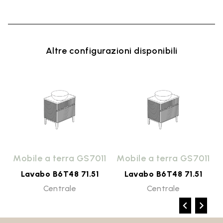
Altre configurazioni disponibili
1
Mobile a terra GS7011
Mobile a terra GS7011
Lavabo B6T48 71.51
Lavabo B6T48 71.51
Centrale
Centrale