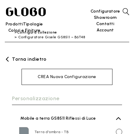
Configuratore
Showroom
Contatti
Prodotti
Tipologie
Account
Colori e Finiture
Configura collezione
Configuratore Gisele GS8511 – B6T48
Torna indietro
CREA Nuova Configurazione
Personalizzazione
Mobile a terra GS8511 Riflessi di Luce
Terra d'ombra - TB