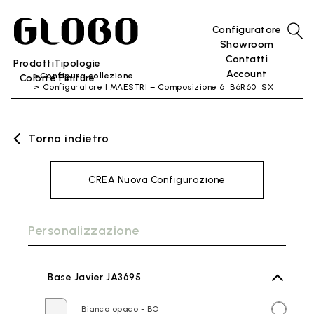
Configuratore
Showroom
Contatti
Prodotti
Tipologie
Account
Configura collezione
Colori e Finiture
Configuratore I MAESTRI – Composizione 6_B6R60_SX
Torna indietro
CREA Nuova Configurazione
Personalizzazione
Base Javier JA3695
Bianco opaco - BO