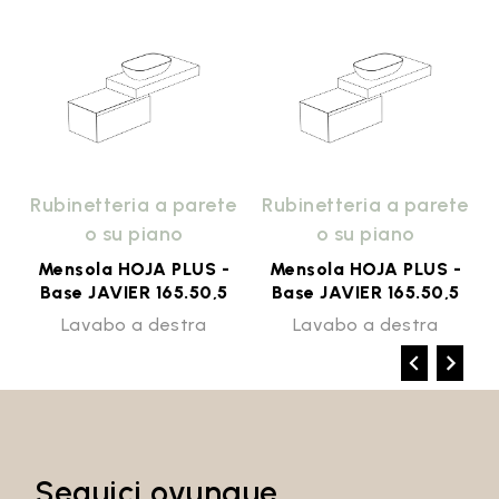
e
Rubinetteria a parete
Rubinetteria a parete
o su piano
o su piano
Mensola HOJA PLUS -
Mensola HOJA PLUS -
Base JAVIER 165.50,5
Base JAVIER 165.50,5
Lavabo a destra
Lavabo a destra
Seguici ovunque