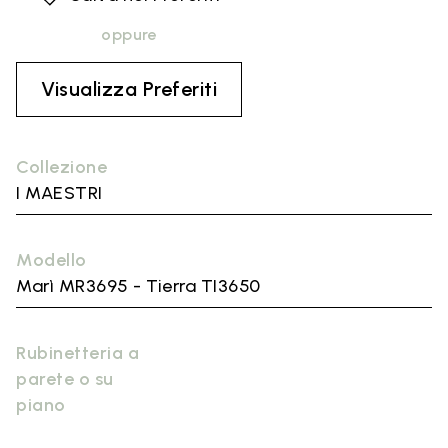
oppure
Visualizza Preferiti
Collezione
I MAESTRI
Modello
Marì MR3695 - Tierra TI3650
Rubinetteria a
parete o su
piano