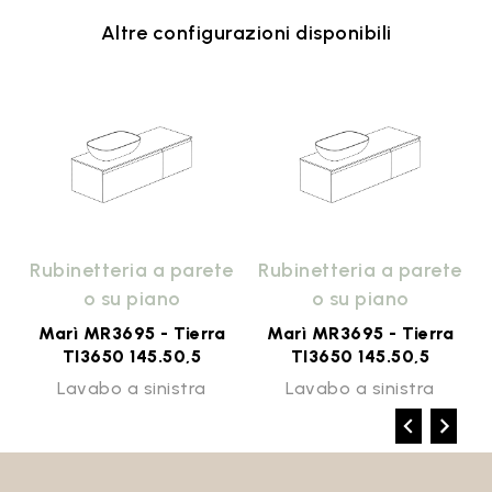
Altre configurazioni disponibili
e
Rubinetteria a parete
Rubinetteria a parete
o su piano
o su piano
Marì MR3695 - Tierra
Marì MR3695 - Tierra
TI3650 145.50,5
TI3650 145.50,5
Lavabo a sinistra
Lavabo a sinistra