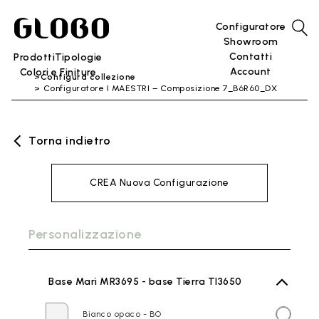
Configuratore
Showroom
Contatti
Prodotti
Tipologie
Account
Colori e Finiture
Configura collezione
Configuratore I MAESTRI – Composizione 7_B6R60_DX
Torna indietro
CREA Nuova Configurazione
Personalizzazione
Base Marì MR3695 - base Tierra TI3650
Bianco opaco - BO