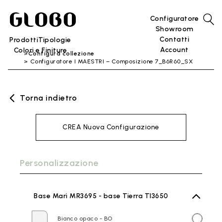
Configuratore
Showroom
Contatti
Prodotti
Tipologie
Account
Colori e Finiture
Configura collezione
Configuratore I MAESTRI – Composizione 7_B6R60_SX
Torna indietro
CREA Nuova Configurazione
Personalizzazione
Base Marì MR3695 - base Tierra TI3650
Bianco opaco - BO