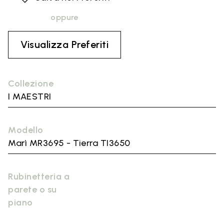
oppure
Visualizza Preferiti
Collezione
I MAESTRI
Modello
Marì MR3695 - Tierra TI3650
Rubinetteria a
parete o su
piano