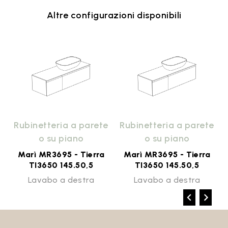
Altre configurazioni disponibili
e
Rubinetteria a parete
Rubinetteria a parete
o su piano
o su piano
Marì MR3695 - Tierra
Marì MR3695 - Tierra
TI3650 145.50,5
TI3650 145.50,5
Lavabo a destra
Lavabo a destra