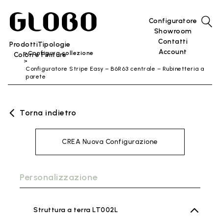
Configuratore
Showroom
Contatti
Prodotti
Tipologie
Account
Configura collezione
Colori e Finiture
Configuratore Stripe Easy – B6R63 centrale – Rubinetteria a
parete
Torna indietro
CREA Nuova Configurazione
Personalizzazione
Struttura a terra LT002L