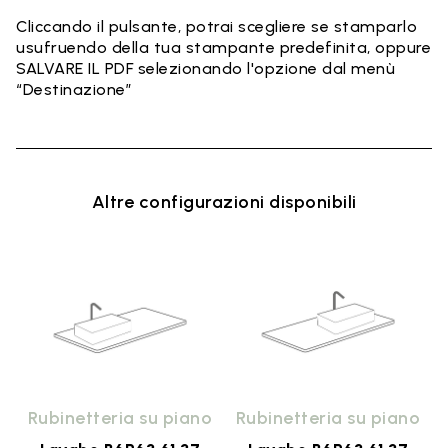
Cliccando il pulsante, potrai scegliere se stamparlo
usufruendo della tua stampante predefinita, oppure
SALVARE IL PDF selezionando l'opzione dal menù
“Destinazione”
Altre configurazioni disponibili
o
Rubinetteria su piano
Rubinetteria su piano