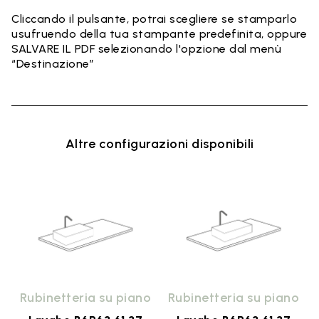
Cliccando il pulsante, potrai scegliere se stamparlo
usufruendo della tua stampante predefinita, oppure
SALVARE IL PDF selezionando l'opzione dal menù
“Destinazione”
Altre configurazioni disponibili
e
Rubinetteria su piano
Rubinetteria su piano