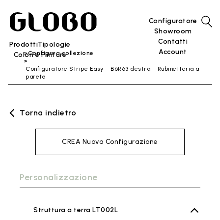
Configuratore
Showroom
Contatti
Prodotti
Tipologie
Account
Configura collezione
Colori e Finiture
Configuratore Stripe Easy – B6R63 destra – Rubinetteria a
parete
Torna indietro
CREA Nuova Configurazione
Personalizzazione
Struttura a terra LT002L