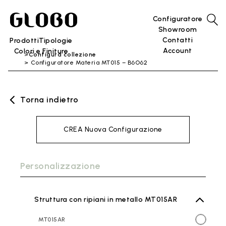
Configuratore
Showroom
Contatti
Prodotti
Tipologie
Account
Colori e Finiture
Configura collezione
Configuratore Materia MT015 – B6O62
Torna indietro
CREA Nuova Configurazione
Personalizzazione
Struttura con ripiani in metallo MT015AR
MT015AR