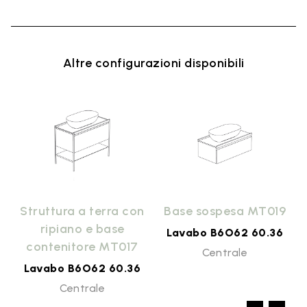
Altre configurazioni disponibili
9
Struttura a terra con
Base sospesa MT019
ripiano e base
Lavabo B6O62 60.36
contenitore MT017
Centrale
Lavabo B6O62 60.36
Centrale