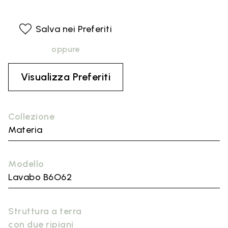
Salva nei Preferiti
oppure
Visualizza Preferiti
Collezione
Materia
Modello
Lavabo B6O62
Struttura a terra
con due ripiani