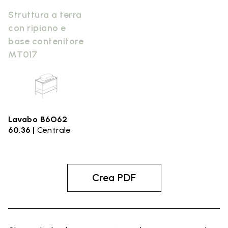
Struttura a terra
con ripiano e
base contenitore
MT017
Lavabo B6O62
60.36 |
Centrale
Crea PDF