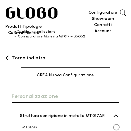
Configuratore
Showroom
Contatti
Prodotti
Tipologie
Account
Configura collezione
Colori e Finiture
Configuratore Materia MT017 – B6O62
Torna indietro
CREA Nuova Configurazione
Personalizzazione
Struttura con ripiano in metallo MT017AR
MT017AR