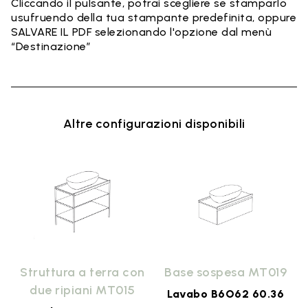
Cliccando il pulsante, potrai scegliere se stamparlo
usufruendo della tua stampante predefinita, oppure
SALVARE IL PDF selezionando l'opzione dal menù
“Destinazione”
Altre configurazioni disponibili
9
Struttura a terra con
Base sospesa MT019
due ripiani MT015
Lavabo B6O62 60.36