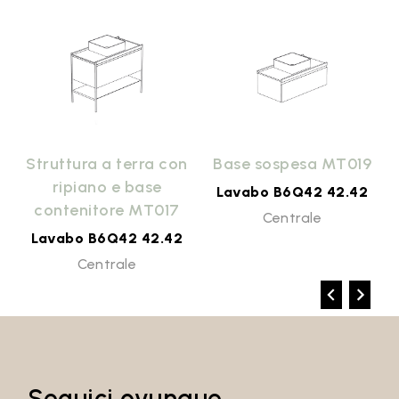
9
Struttura a terra con
Base sospesa MT019
ripiano e base
Lavabo B6Q42 42.42
contenitore MT017
Centrale
Lavabo B6Q42 42.42
Centrale
Seguici ovunque