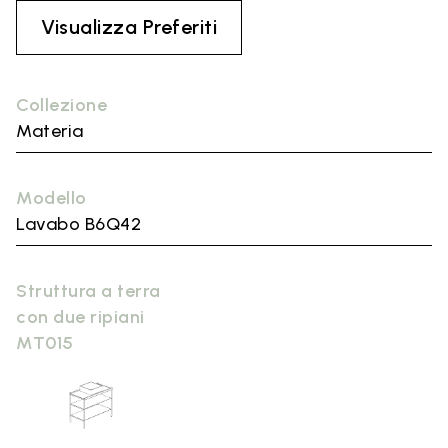
Visualizza Preferiti
Collezione
Materia
Modello
Lavabo B6Q42
Struttura a terra
con due ripiani
MT015