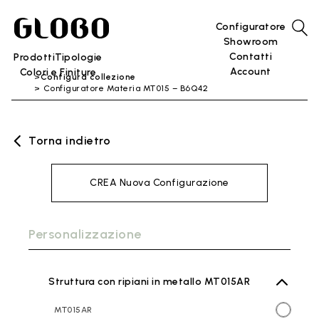
Configuratore
Showroom
Contatti
Prodotti
Tipologie
Account
Colori e Finiture
Configura collezione
Configuratore Materia MT015 – B6Q42
Torna indietro
CREA Nuova Configurazione
Personalizzazione
Struttura con ripiani in metallo MT015AR
MT015AR