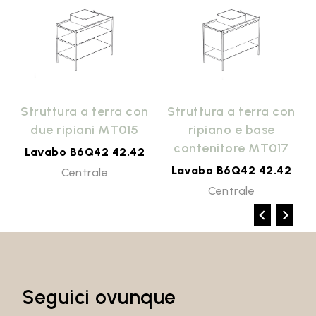
n
Struttura a terra con
Struttura a terra con
due ripiani MT015
ripiano e base
contenitore MT017
Lavabo B6Q42 42.42
Lavabo B6Q42 42.42
Centrale
Centrale
Seguici ovunque