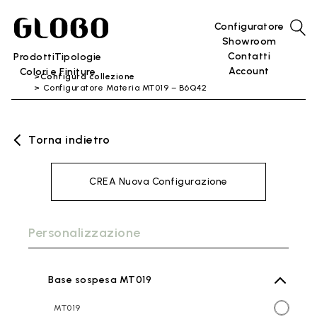
Configuratore
Showroom
Contatti
Prodotti
Tipologie
Account
Colori e Finiture
Configura collezione
Configuratore Materia MT019 – B6Q42
Torna indietro
CREA Nuova Configurazione
Personalizzazione
Base sospesa MT019
MT019