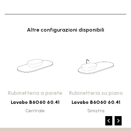
Altre configurazioni disponibili
e
Rubinetteria a parete
Rubinetteria su piano
Lavabo B6O60 60.41
Lavabo B6O60 60.41
Centrale
Sinistra