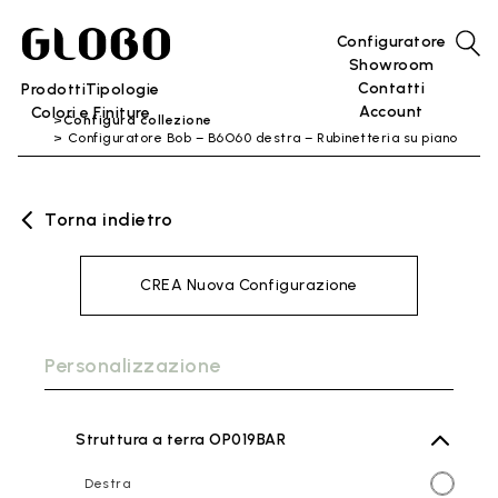
Configuratore
Showroom
Contatti
Prodotti
Tipologie
Account
Colori e Finiture
Configura collezione
Configuratore Bob – B6O60 destra – Rubinetteria su piano
Torna indietro
CREA Nuova Configurazione
Personalizzazione
Struttura a terra OP019BAR
Destra