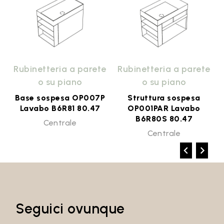
e
Rubinetteria a parete
Rubinetteria a parete
o su piano
o su piano
Base sospesa OP007P
Struttura sospesa
Lavabo B6R81 80.47
OP001PAR Lavabo
B6R80S 80.47
Centrale
Centrale
Seguici ovunque