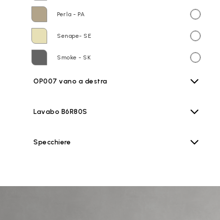
Perla - PA
Senape- SE
Smoke - SK
OP007 vano a destra
Lavabo B6R80S
Specchiere