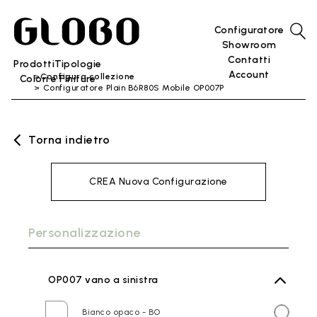
Configuratore
Showroom
Contatti
Prodotti
Tipologie
Account
Configura collezione
Colori e Finiture
Configuratore Plain B6R80S Mobile OP007P
Torna indietro
CREA Nuova Configurazione
Personalizzazione
OP007 vano a sinistra
Bianco opaco - BO