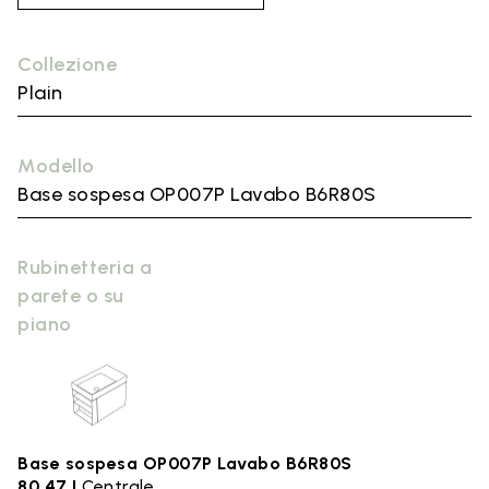
Collezione
Plain
Modello
Base sospesa OP007P Lavabo B6R80S
Rubinetteria a
parete o su
piano
Base sospesa OP007P Lavabo B6R80S
80.47 |
Centrale