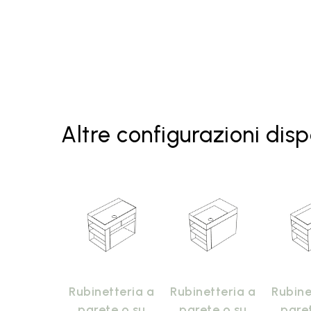
Altre configurazioni disp
Rubinetteria a
Rubinetteria a
Rubine
parete o su
parete o su
pare