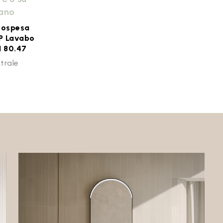
iano
sospesa
 Lavabo
1 80.47
trale