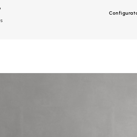
e
Configurat
0S