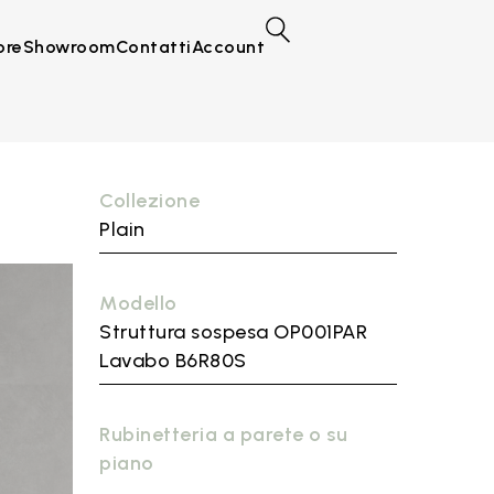
ore
Showroom
Contatti
Account
Collezione
Plain
Modello
Struttura sospesa OP001PAR
Lavabo B6R80S
Rubinetteria a parete o su
piano