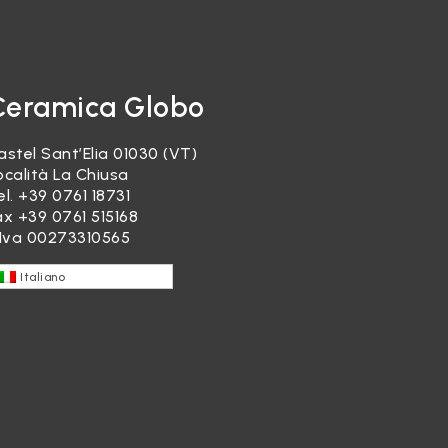
Ceramica Globo
astel Sant’Elia 01030 (VT)
ocalità La Chiusa
el.
+39 0761 18731
ax +39 0761 515168
.Iva 00273310565
Italiano