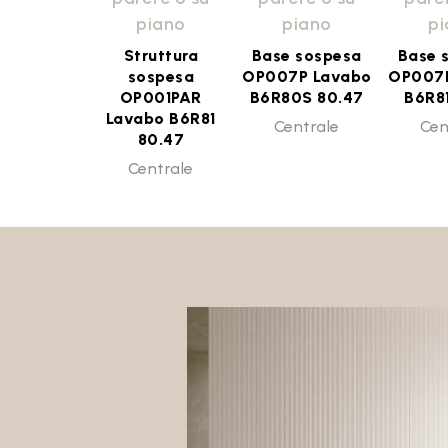
piano
piano
p
Struttura
Base sospesa
Base 
sospesa
OP007P Lavabo
OP007P
OP001PAR
B6R80S 80.47
B6R8
Lavabo B6R81
Centrale
Cen
80.47
Centrale