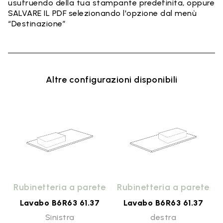
usufruendo della tua stampante predefinita, oppure
SALVARE IL PDF selezionando l'opzione dal menù
“Destinazione”
Altre configurazioni disponibili
o
Rubinetteria a parete
Rubinetteria a parete
Lavabo B6R63 61.37
Lavabo B6R63 61.37
Sinistra
destra