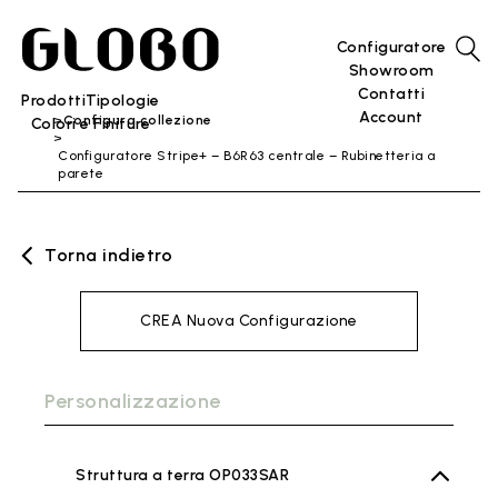
Configuratore
Showroom
Contatti
Prodotti
Tipologie
Account
Configura collezione
Colori e Finiture
Configuratore Stripe+ – B6R63 centrale – Rubinetteria a
parete
Torna indietro
CREA Nuova Configurazione
Personalizzazione
Struttura a terra OP033SAR