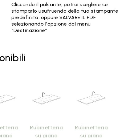
Cliccando il pulsante, potrai scegliere se
stamparlo usufruendo della tua stampante
predefinita, oppure SALVARE IL PDF
selezionando l'opzione dal menù
“Destinazione”
onibili
etteria
Rubinetteria
Rubinetteria
piano
su piano
su piano