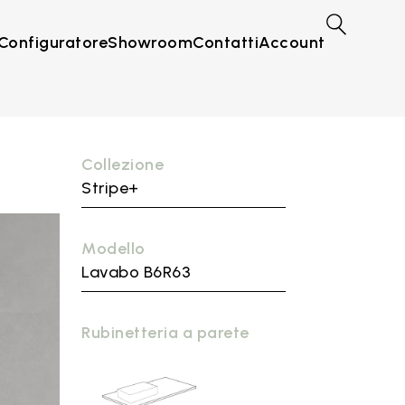
Configuratore
Showroom
Contatti
Account
Collezione
Stripe+
Modello
Lavabo B6R63
Rubinetteria a parete