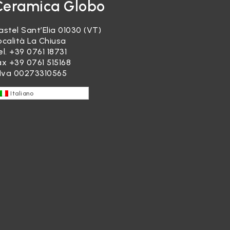
Ceramica Globo
astel Sant’Elia 01030 (VT)
ocalità La Chiusa
el.
+39 0761 18731
ax +39 0761 515168
.Iva 00273310565
Italiano