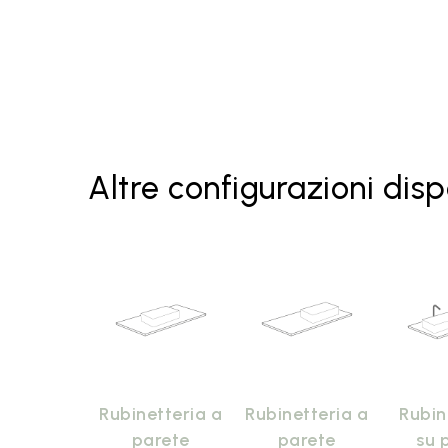
Altre configurazioni disp
Rubinetteria a
Rubinetteria a
Rubin
parete
parete
su 