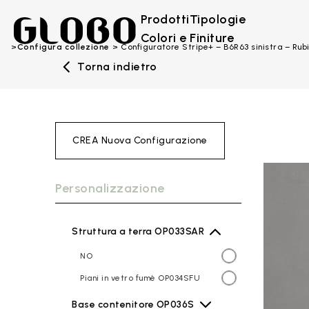
Prodotti
Tipologie
Colori e Finiture
Configura collezione
Configuratore Stripe+ – B6R63 sinistra – Rub
Torna indietro
CREA Nuova Configurazione
Personalizzazione
Struttura a terra OP033SAR
NO
Piani in vetro fumè OP034SFU
Base contenitore OP036S