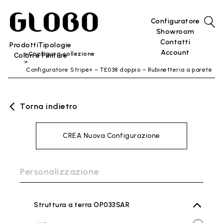
Configuratore
Showroom
Contatti
Prodotti
Tipologie
Account
Configura collezione
Colori e Finiture
Configuratore Stripe+ – TE038 doppio – Rubinetteria a parete
Torna indietro
CREA Nuova Configurazione
Personalizzazione
Struttura a terra OP033SAR