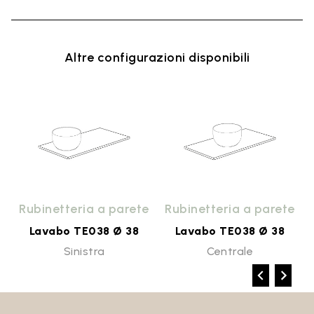
Altre configurazioni disponibili
e
Rubinetteria a parete
Rubinetteria a parete
Lavabo TE038 Ø 38
Lavabo TE038 Ø 38
Sinistra
Centrale