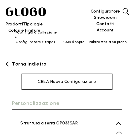
Configuratore
Showroom
Contatti
Prodotti
Tipologie
Account
Colori e Finiture
Configura collezione
Configuratore Stripe+ – TE038 doppio – Rubinetteria su piano
Torna indietro
CREA Nuova Configurazione
Personalizzazione
Struttura a terra OP033SAR