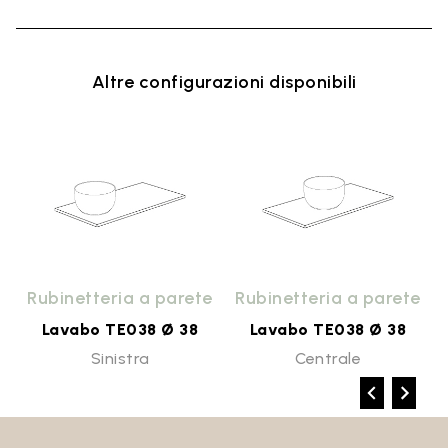
Altre configurazioni disponibili
o
Rubinetteria a parete
Rubinetteria a parete
Lavabo TE038 Ø 38
Lavabo TE038 Ø 38
Sinistra
Centrale