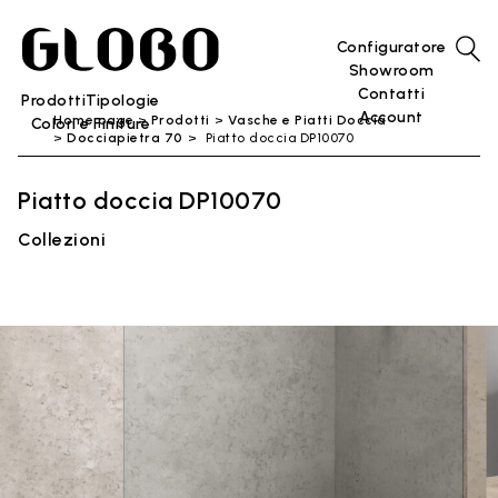
Configuratore
Showroom
Contatti
Prodotti
Tipologie
Account
Home page
Prodotti
Vasche e Piatti Doccia
Colori e Finiture
Docciapietra 70
Piatto doccia DP10070
Piatto doccia DP10070
Collezioni