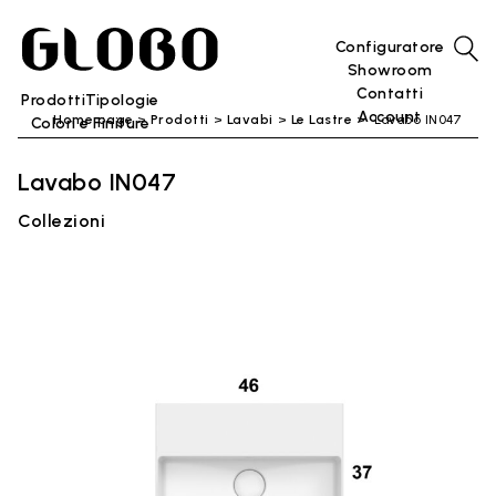
Configuratore
Showroom
Contatti
Prodotti
Tipologie
Account
Home page
Prodotti
Lavabi
Le Lastre
Lavabo IN047
Colori e Finiture
Lavabo IN047
Collezioni