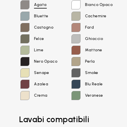
Agata
Bianco Opaco
Bluette
Cachemire
Castagno
Fard
Felce
Ghiaccio
Lime
Mattone
Nero Opaco
Perla
Senape
Smoke
Azalea
Blu Reale
Crema
Veronese
Email*
Lavabi compatibili