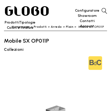
Configuratore
Showroom
Contatti
Prodotti
Tipologie
Account
Home page
Prodotti
Arredo
Plain
Mobile SX OP011P
Colori e Finiture
Mobile SX OP011P
Collezioni