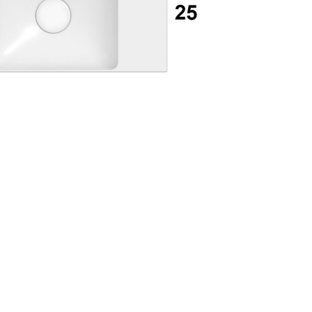
Accedi
ecupera password