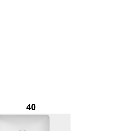
mail*
assword