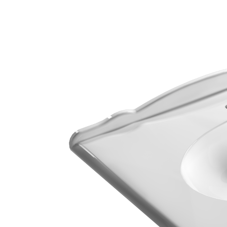
E
P
R