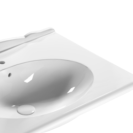
mail*
assword
Accedi
ecupera password