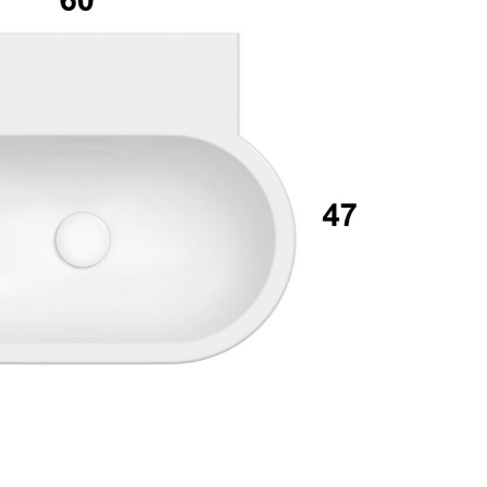
assword
Accedi
ecupera password