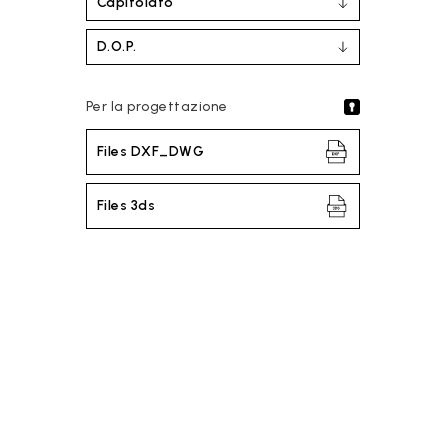
Capitolato
D.O.P.
Per la progettazione
Files DXF_DWG
Files 3ds