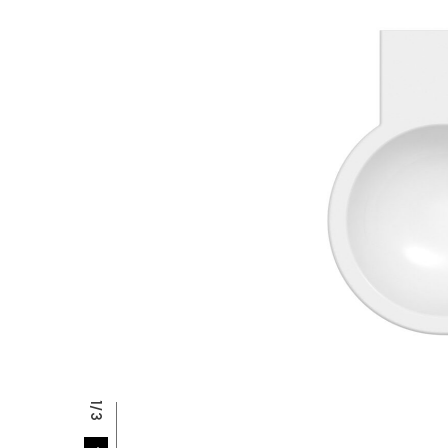
P
R
2/3