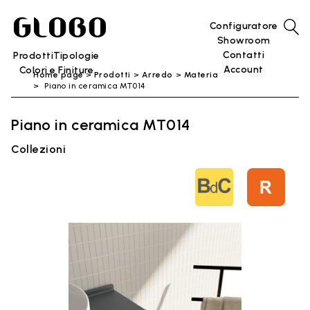
Configuratore
Showroom
Contatti
Prodotti
Tipologie
Account
Colori e Finiture
Home page
Prodotti
Arredo
Materia
Piano in ceramica MT014
Piano in ceramica MT014
Collezioni