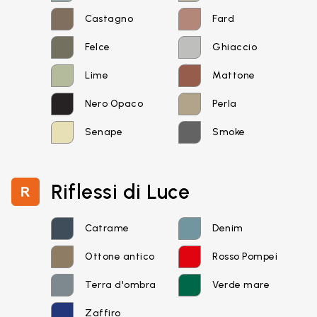
Castagno
Fard
Felce
Ghiaccio
Lime
Mattone
Nero Opaco
Perla
Senape
Smoke
Email*
Riflessi di Luce
Password
Catrame
Denim
Ottone antico
Rosso Pompei
Terra d'ombra
Verde mare
Accedi
Zaffiro