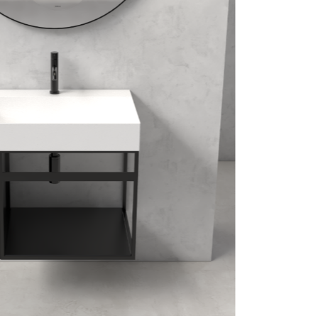
assword
Accedi
ecupera password