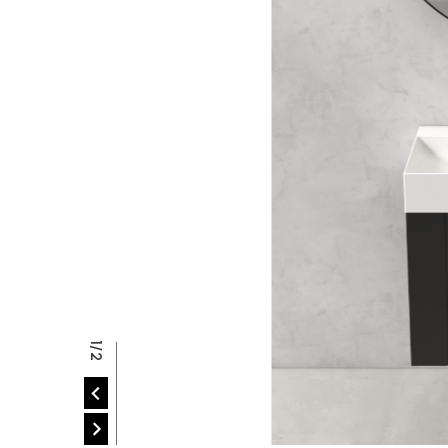
P
R
2/2