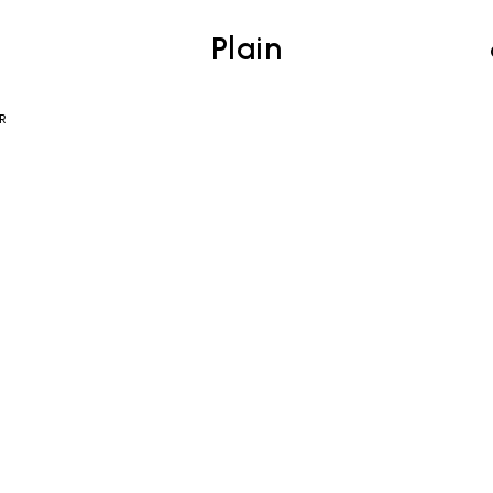
Plain
R