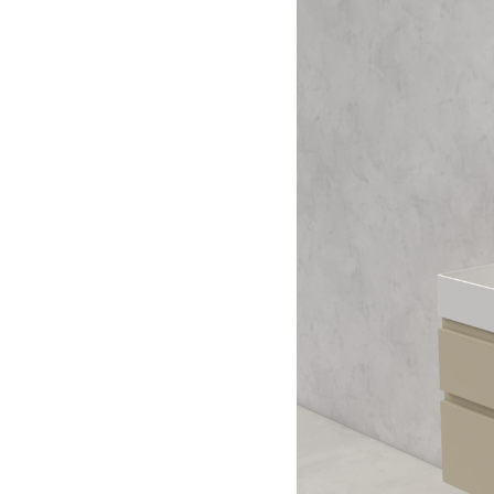
E
P
R