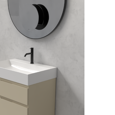
mail*
assword
Accedi
ecupera password